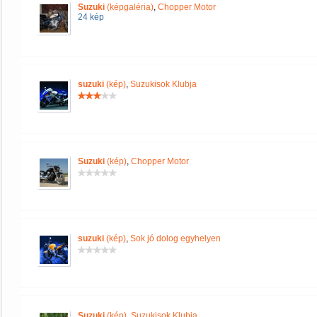
Suzuki
(képgaléria)
,
Chopper Motor
24 kép
suzuki
(kép)
,
Suzukisok Klubja
Suzuki
(kép)
,
Chopper Motor
suzuki
(kép)
,
Sok jó dolog egyhelyen
Suzuki
(kép)
,
Suzukisok Klubja