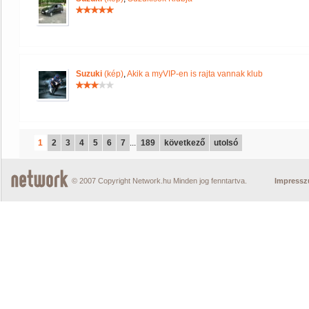
Suzuki
(kép)
,
Akik a myVIP-en is rajta vannak klub
1
2
3
4
5
6
7
...
189
következő
utolsó
© 2007 Copyright Network.hu Minden jog fenntartva.
Impress