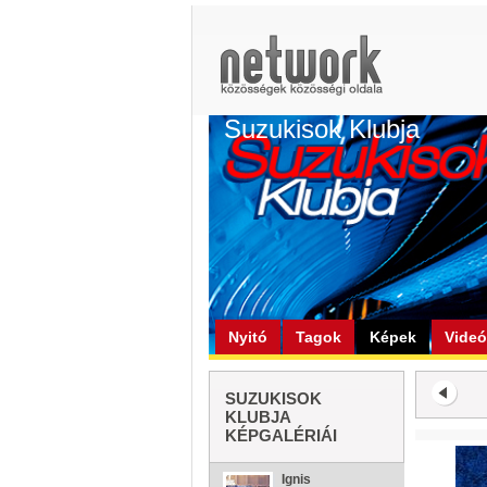
Suzukisok Klubja
Nyitó
Tagok
Képek
Vide
SUZUKISOK
KLUBJA
KÉPGALÉRIÁI
Ignis