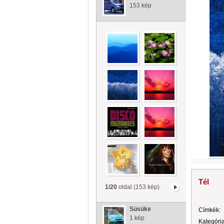
153 kép
Tél
1/20
oldal (153 kép)
Süsüke
Címkék:
1 kép
Kategória