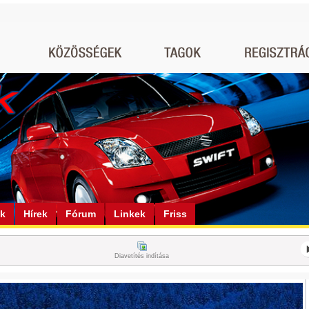
ók
Hírek
Fórum
Linkek
Friss
Diavetítés indítása