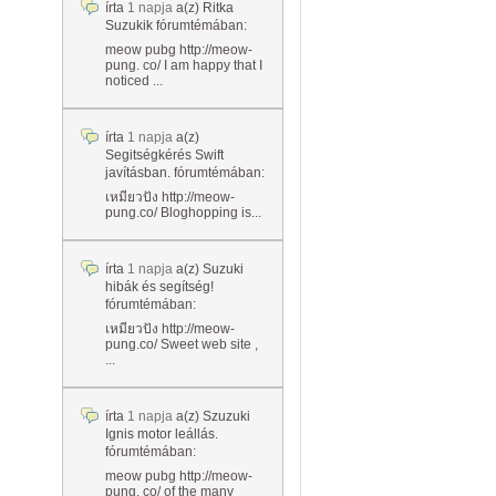
írta
1 napja
a(z)
Ritka
Suzukik
fórumtémában:
meow pubg http://meow-
pung. co/ I am happy that I
noticed ...
írta
1 napja
a(z)
Segitségkérés Swift
javításban.
fórumtémában:
เหมียวปัง http://meow-
pung.co/ Bloghopping is...
írta
1 napja
a(z)
Suzuki
hibák és segítség!
fórumtémában:
เหมียวปัง http://meow-
pung.co/ Sweet web site ,
...
írta
1 napja
a(z)
Szuzuki
Ignis motor leállás.
fórumtémában:
meow pubg http://meow-
pung. co/ of the many