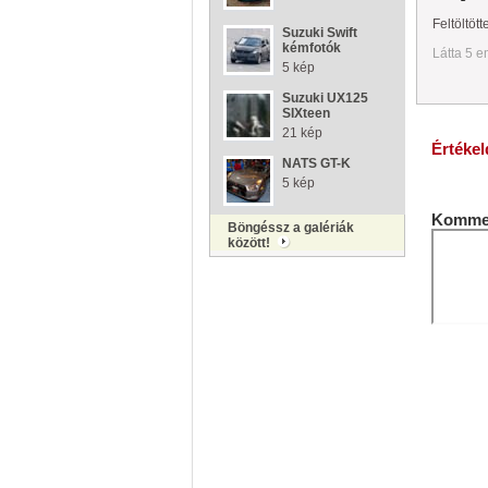
Feltöltött
Suzuki Swift
kémfotók
Látta 5 e
5 kép
Suzuki UX125
SIXteen
21 kép
Értékel
NATS GT-K
5 kép
Kommen
Böngéssz a galériák
között!