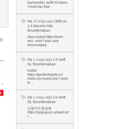
barrierefrei. de/fr/ Hi there,
I must say that ...
írta
15 órája
a(z)
1996-os
1.3 lépcsős hátú
fórumtémában:
situs iosbet https://nom-
eez. com/ I was very
encouraged...
írta
1 napja
a(z)
1.0 swift
GL
fórumtémában:
iosbet
https://geotechparts.ro/
Hello my loved one! I wish
to ...
írta
1 napja
a(z)
1.0 swift
GL
fórumtémában:
신용카드현금화
https://yegiujuso.uriweb.kr/
i ...