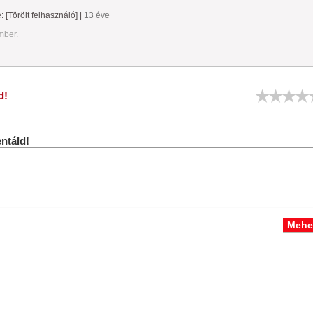
e:
[Törölt felhasználó]
|
13 éve
mber.
d!
táld!