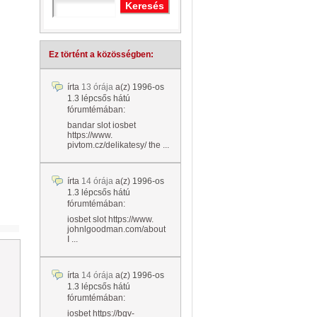
Ez történt a közösségben:
írta
13 órája
a(z)
1996-os
1.3 lépcsős hátú
fórumtémában:
bandar slot iosbet
https://www.
pivtom.cz/delikatesy/ the ...
írta
14 órája
a(z)
1996-os
1.3 lépcsős hátú
fórumtémában:
iosbet slot https://www.
johnlgoodman.com/about
I ...
írta
14 órája
a(z)
1996-os
1.3 lépcsős hátú
fórumtémában:
iosbet https://bgv-