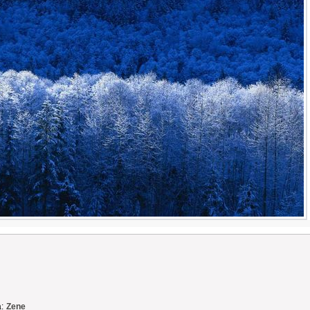
:
Zene